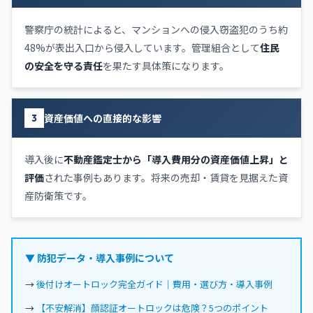
警察庁の統計によると、マンションへの侵入窃盗犯のうち約
48%が表出入口から侵入しています。管理組合として
住民
の安全を守る責任
を果たす具体策になります。
資産価値への直接的な影響
3
導入後に
不動産鑑定士から「導入費用分の資産価値上昇」と
評価
された事例もあります。将来の売却・賃貸を見据えた資
産防衛策です。
▼ 防犯データ・導入事例について
→
後付けオートロック完全ガイド｜費用・選び方・導入事例
→
【不安解消】顔認証オートロックは危険？5つのポイント