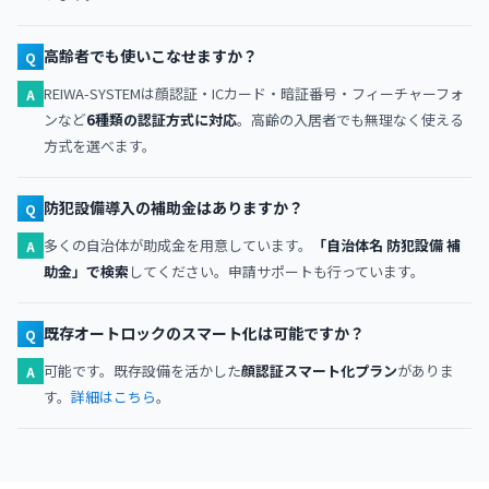
高齢者でも使いこなせますか？
Q
REIWA-SYSTEMは顔認証・ICカード・暗証番号・フィーチャーフォ
A
ンなど
6種類の認証方式に対応
。高齢の入居者でも無理なく使える
方式を選べます。
防犯設備導入の補助金はありますか？
Q
多くの自治体が助成金を用意しています。
「自治体名 防犯設備 補
A
助金」で検索
してください。申請サポートも行っています。
既存オートロックのスマート化は可能ですか？
Q
可能です。既存設備を活かした
顔認証スマート化プラン
がありま
A
す。
詳細はこちら
。