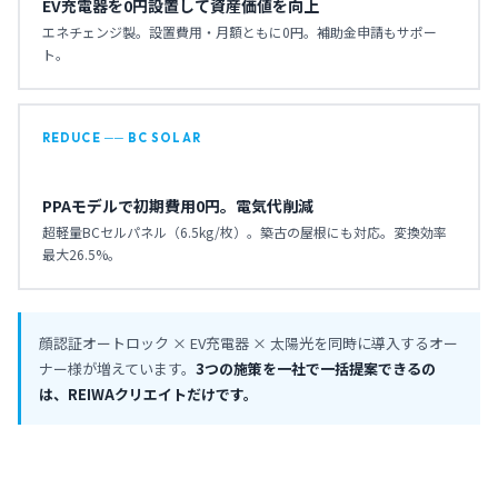
EV充電器を0円設置して資産価値を向上
エネチェンジ製。設置費用・月額ともに0円。補助金申請もサポー
ト。
REDUCE ── BC SOLAR
PPAモデルで初期費用0円。電気代削減
超軽量BCセルパネル（6.5kg/枚）。築古の屋根にも対応。変換効率
最大26.5%。
顔認証オートロック × EV充電器 × 太陽光を同時に導入するオー
ナー様が増えています。
3つの施策を一社で一括提案できるの
は、REIWAクリエイトだけです。