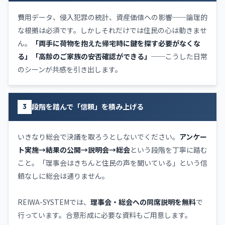
費用データ、侵入犯罪の統計、資産価値への影響──論理的
な根拠は必須です。しかしそれだけでは住民の心は動きませ
ん。
「両手に荷物を抱えた帰宅時に鍵を探す必要がなくな
る」「高齢のご家族の安否確認ができる」
──こうした日常
のシーンが共感を引き出します。
段階を踏んで「信頼」を積み上げる
3
いきなり総会で決議を取ろうとしないでください。
アンケー
ト実施→結果の公開→説明会→総会
という段階を丁寧に踏む
こと。「理事会はきちんと住民の声を聞いている」という信
頼なしに総会は通りません。
REIWA-SYSTEMでは、
理事会・総会への同席説明を無料
で
行っています。合意形成に必要な資料もご用意します。