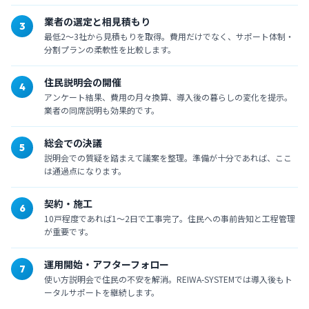
業者の選定と相見積もり
3
最低2〜3社から見積もりを取得。費用だけでなく、サポート体制・
分割プランの柔軟性を比較します。
住民説明会の開催
4
アンケート結果、費用の月々換算、導入後の暮らしの変化を提示。
業者の同席説明も効果的です。
総会での決議
5
説明会での質疑を踏まえて議案を整理。準備が十分であれば、ここ
は通過点になります。
契約・施工
6
10戸程度であれば1〜2日で工事完了。住民への事前告知と工程管理
が重要です。
運用開始・アフターフォロー
7
使い方説明会で住民の不安を解消。REIWA-SYSTEMでは導入後もト
ータルサポートを継続します。