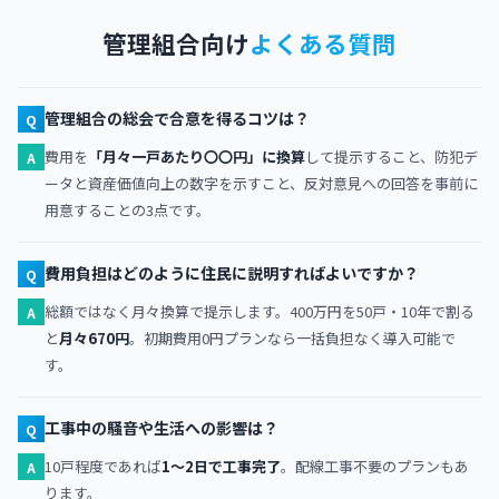
管理組合向け
よくある質問
管理組合の総会で合意を得るコツは？
Q
費用を
「月々一戸あたり〇〇円」に換算
して提示すること、防犯デ
A
ータと資産価値向上の数字を示すこと、反対意見への回答を事前に
用意することの3点です。
費用負担はどのように住民に説明すればよいですか？
Q
総額ではなく月々換算で提示します。400万円を50戸・10年で割る
A
と
月々670円
。初期費用0円プランなら一括負担なく導入可能で
す。
工事中の騒音や生活への影響は？
Q
10戸程度であれば
1〜2日で工事完了
。配線工事不要のプランもあ
A
ります。