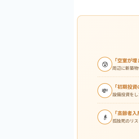
「空室が埋
😰
周辺に新築物
「初期投資
💸
設備投資をし
「高齢者入
👴
孤独死のリス