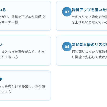
いる
賃料アップを狙いた
02
上がり、賃料を下げるか設備投
セキュリティ強化で他
るオーナー様
を上げたいと考えてい
い
高齢者入居のリスク
04
、まとまった資金がなく、キャ
孤独死リスクから高齢
したくない方
り機能で安心して受け
中
ックを後付けで設置し、物件価
ている方