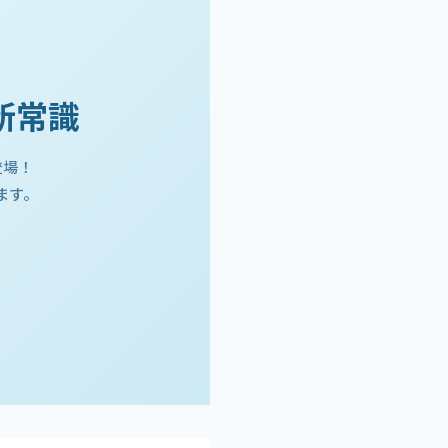
新常識
登場！
ます。